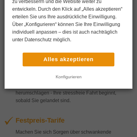
zu verbesserrn und die Website weiter zu
entwickeln. Durch den Klick auf „Alles akzeptieren“
erteilen Sie uns Ihre ausdrückliche Einwilligung.
Bequem
Über „Konfigurieren“ können Sie Ihre Einwilligung
FZ-Transfer bietet
günstige Flughafentaxi-
individuell anpassen ‒ dies ist auch nachträglich
Services zum Festpreis in Jena
an. Erleben Sie
unter Datenschutz möglich.
die Leichtigkeit, mit der Sie Ihr Ziel mit unserem
schnellen und effizienten Flughafentransfer vom
Alles akzeptieren
Frankfurter Flughafen nach Jena und umgekehrt
erreichen. Sie müssen nicht mehr in langen
Konfigurieren
Warteschlangen stehen oder sich mit dem
Durcheinander in den öffentlichen Verkehrsmitteln
herumschlagen - Ihre stressfreie Fahrt beginnt,
sobald Sie gelandet sind.
Festpreis-Tarife
Machen Sie sich Sorgen über schwankende