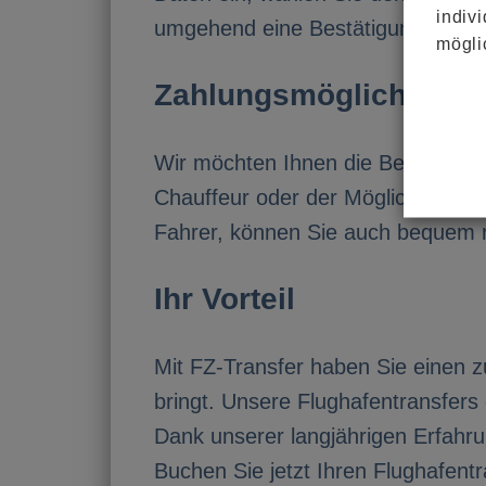
indiv
umgehend eine Bestätigung per E-
mögli
Zahlungsmöglichkeite
Wir möchten Ihnen die Bezahlung 
Chauffeur oder der Möglichkeit, di
Fahrer, können Sie auch bequem m
Ihr Vorteil
Mit FZ-Transfer haben Sie einen z
bringt. Unsere Flughafentransfers
Dank unserer langjährigen Erfahrun
Buchen Sie jetzt Ihren Flughafentr