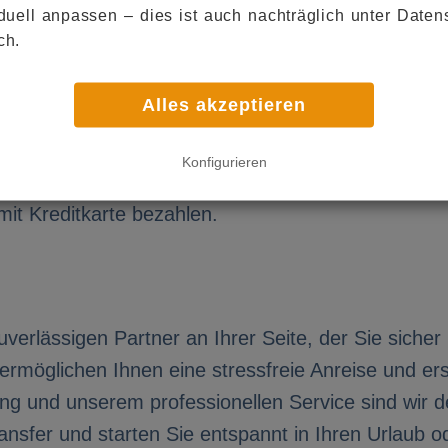
iduell anpassen ‒ dies ist auch nachträglich unter Daten
Mail.
ch.
n
Alles akzeptieren
so einfach wie möglich machen. Sie haben die Wa
Konfigurieren
e Fahrt direkt online zu bezahlen. Entscheiden Sie
it Kreditkarte bezahlen.
uverlässigen Partner an Ihrer Seite, der Sie siche
 ermöglichen Ihnen eine stressfreie Anreise und 
g und unserem professionellen Service sind wir der
ansfer und starten Sie entspannt in Ihren Urlaub 