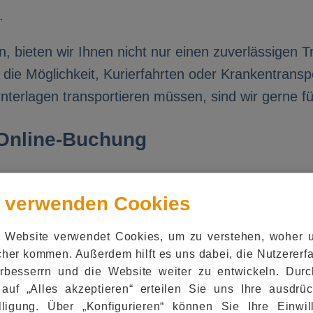
.
, bieten wir Ihnen nicht nur einen zuverlässigen T
 die Möglichkeit, Kurierfahrten oder Krankentrans
nterlagen transportieren müssen, sind wir gerne fü
 Online-Buchung
 Überblick über die Kosten Ihres Transfers haben.
 verwenden Cookies
 Fahrpreis für Ihre gewünschte Strecke abfragen.
s passende Fahrzeug aus. Sie erhalten sofort eine 
 Website verwendet Cookies, um zu verstehen, woher 
her kommen. Außerdem hilft es uns dabei, die Nutzer­erf
e Möglichkeit, Ihre Fahrten direkt online zu buche
rbesserrn und die Website weiter zu entwickeln. Dur
sichern Sie sich Ihren Flughafentransfer schnell 
 auf „Alles akzeptieren“ erteilen Sie uns Ihre ausdrüc
lligung. Über „Konfigurieren“ können Sie Ihre Einwil
hten Transferzeitpunkt aus und schließen Sie die