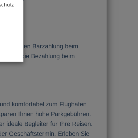
schutz
hl zwischen Barzahlung beim
 sich für die Bezahlung beim
r und komfortabel zum Flughafen
ersparen Ihnen hohe Parkgebühren.
 ideale Begleiter für Ihre Reisen.
oder Geschäftstermin. Erleben Sie