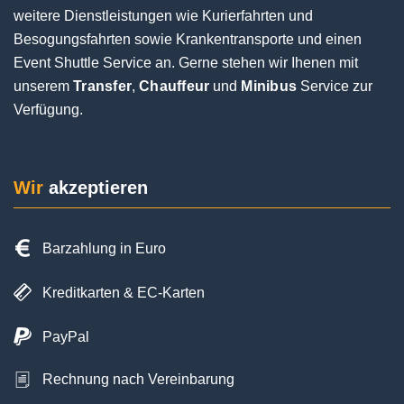
weitere Dienstleistungen wie Kurierfahrten und
Jochen Eifinger
Besogungsfahrten sowie Krankentransporte und einen
1 Rezension
Event Shuttle Service an. Gerne stehen wir Ihenen mit
unserem
Transfer
,
Chauffeur
und
Minibus
Service zur
Verfügung.
Sehr guter Service.Der Fahrer war pünktlich und
hat sich bei der Ankunft telefonisch gemeldet.Bei
der Abholung hat alles super geklappt.Und das
trotz Flugverspätung und langes Warten am
Wir
akzeptieren
Gepäckband.Der Fahrer war superfreundlich und
hilfsbereit.Sehr gerne wieder bei der nächsten
Reise
Barzahlung in Euro
Kreditkarten & EC-Karten
PayPal
Rechnung nach Vereinbarung
Posted on
Google