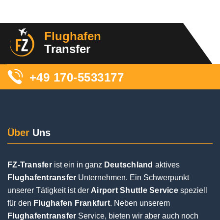
Sind heute morgen abgeholt worden, der Fahrer
Flughafen
hat sich vorher bei uns gemeldet und
Transfer
zwischendrin auch, fanden wir super. Obwohl wir
sehr lange auf unser Gepäck warten mussten
+49 170-5533177
und ihn dann nicht gleich gefunden haben
(unsere Schuld), war er super freundlich und hat
sich gut gekümmert. Würden wir wieder buchen!
Über
Uns
FZ-Transfer
ist ein in ganz
Deutschland
aktives
Flughafentransfer
Unternehmen. Ein Schwerpunkt
Posted on
Google
unserer Tätigkeit ist der
Airport Shuttle Service
speziell
für den
Flughafen Frankfurt
. Neben unserem
Flughafentransfer
Service, bieten wir aber auch noch