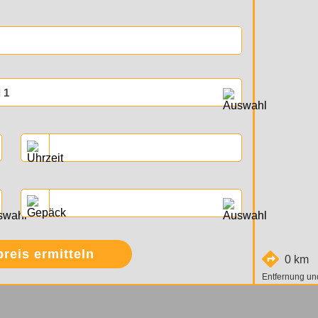
 1
preis ermitteln
0 km
Entfernung un