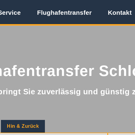
Service
Flughafentransfer
Kontakt
afentransfer Schl
bringt Sie zuverlässig und günstig 
Hin & Zurück