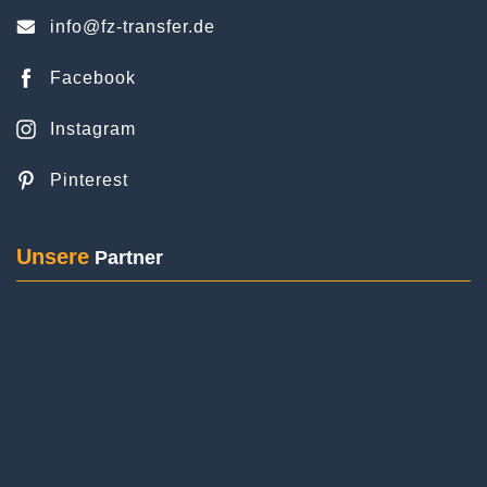
sehr zufrieden. Der Fahrer war nett. Wir würden
bei der nächsten Reise erneut FZ
+49 170 - 55 33 177
Flughafentransfer buchen. Danke nochmal.
info@fz-transfer.de
Facebook
Instagram
Posted on
Google
Pinterest
Unsere
Partner
Ariane Rupp
2 Rezensionen
Wir (3 Erwachsene mit Gepäck) haben für unsere
Hinfahrt vom Rheingau zum Flughafen Frankfurt
den FZ Flughafentransfer gebucht. Pünktlich zur