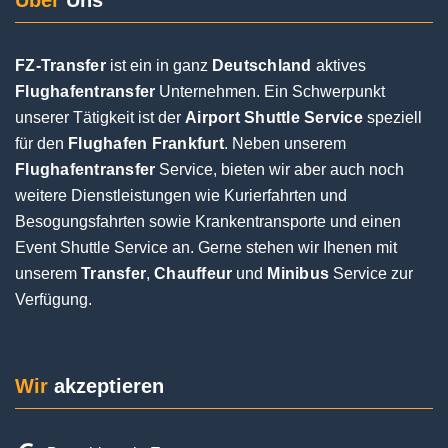
Über
Uns
FZ-Transfer
ist ein in ganz
Deutschland
aktives
Posted on
Google
Flughafentransfer
Unternehmen. Ein Schwerpunkt
unserer Tätigkeit ist der
Airport Shuttle Service
speziell
für den
Flughafen Frankfurt
. Neben unserem
Jochen Eifinger
Flughafentransfer
Service, bieten wir aber auch noch
1 Rezension
weitere Dienstleistungen wie Kurierfahrten und
Besogungsfahrten sowie Krankentransporte und einen
Event Shuttle Service an. Gerne stehen wir Ihenen mit
Sehr guter Service.Der Fahrer war pünktlich und
unserem
Transfer
,
Chauffeur
und
Minibus
Service zur
hat sich bei der Ankunft telefonisch gemeldet.Bei
Verfügung.
der Abholung hat alles super geklappt.Und das
trotz Flugverspätung und langes Warten am
Gepäckband.Der Fahrer war superfreundlich und
hilfsbereit.Sehr gerne wieder bei der nächsten