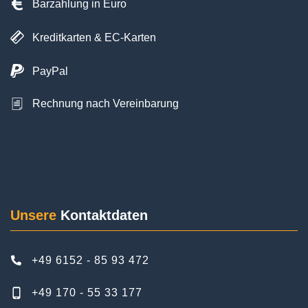
Wir
akzeptieren
Reise
Barzahlung in Euro
Kreditkarten & EC-Karten
PayPal
Posted on
Google
Rechnung nach Vereinbarung
Ayhan Cakmak
6 Rezensionen
Wir haben als Familie mit Kind den Transfer zum
Unsere
Kontaktdaten
Flughafen Frankfurt und wieder zurück nach
Hause gebucht. Der Service war hervorragend.
Pünktlich, zuverlässig und diskret. Wir waren
+49 6152 - 85 93 472