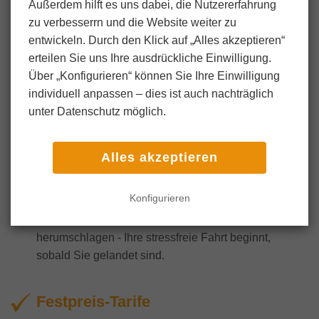
Außerdem hilft es uns dabei, die Nutzer­erfahrung
zu verbesserrn und die Website weiter zu
entwickeln. Durch den Klick auf „Alles akzeptieren“
erteilen Sie uns Ihre ausdrückliche Einwilligung.
Bequem
Über „Konfigurieren“ können Sie Ihre Einwilligung
individuell anpassen ‒ dies ist auch nachträglich
FZ-Transfer bietet
günstige Flughafentaxi-
unter Datenschutz möglich.
Services zum Festpreis in Baden-Baden
an.
Erleben Sie die Leichtigkeit, mit der Sie Ihr Ziel mit
unserem schnellen und effizienten Flughafentransfer
Alles akzeptieren
vom Frankfurter Flughafen nach Baden-Baden und
umgekehrt erreichen. Sie müssen nicht mehr in
Konfigurieren
langen Warteschlangen stehen oder sich mit dem
Durcheinander in den öffentlichen Verkehrsmitteln
herumschlagen - Ihre stressfreie Fahrt beginnt,
sobald Sie gelandet sind.
Festpreis-Tarife